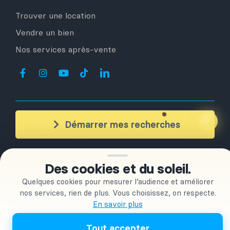
Trouver une location
Vendre un bien
Nos services après-vente
Démarrer mes recherches
+ de 350
clients accompagnés
Des cookies et du soleil.
Quelques cookies pour mesurer l’audience et améliorer
OLESPAINEASY S.L
| © Copyright 2026 |
Conditions générales
d’utilisation | Confidentialité
|
Conditions Générales de Vente
nos services, rien de plus. Vous choisissez, on respecte.
En savoir plus
Tout accepter