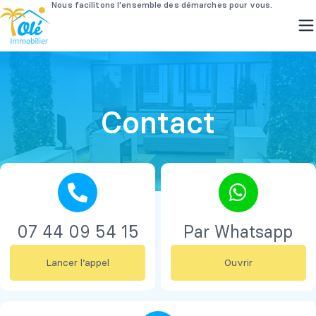
Passer
au
contenu
Contact
07 44 09 54 15
Par Whatsapp
Lancer l’appel
Ouvrir