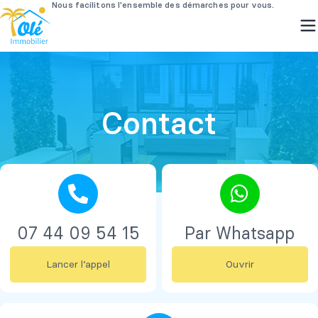
Passer
au
contenu
Contact
07 44 09 54 15
Par Whatsapp
Lancer l’appel
Ouvrir