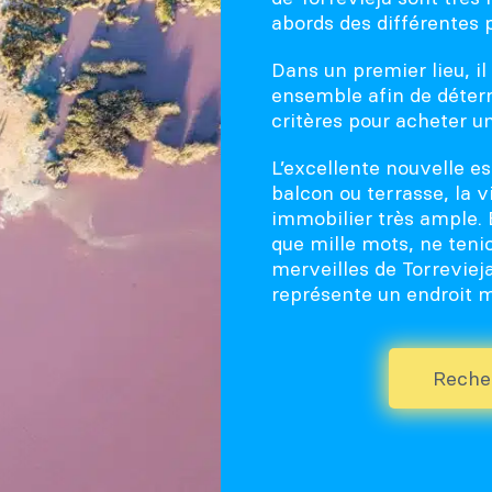
abords des différentes 
Dans un premier lieu, i
ensemble afin de déter
critères pour acheter u
L’excellente nouvelle es
balcon ou terrasse, la 
immobilier très ample. 
que mille mots, ne teni
merveilles de Torreviej
représente un endroit 
Reche