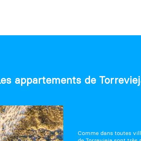
Les appartements de Torreviej
Comme dans toutes vill
de Torrevieja sont très 