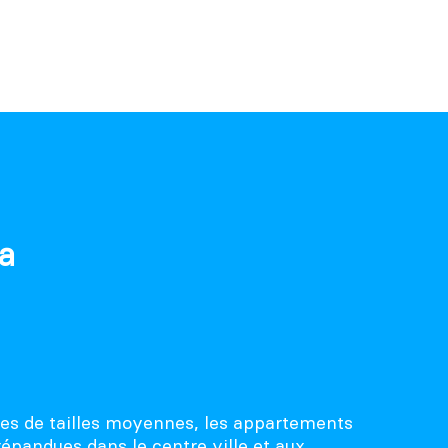
a
es de tailles moyennes, les appartements
répandues dans le centre ville et aux