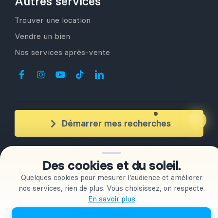
Autres services
Trouver une location
Vendre un bien
Nos services après-vente
Démarrer mes recherches
+ de 350
clients accompagnés
Des cookies et du soleil.
Quelques cookies pour mesurer l’audience et améliorer
OLESPAINEASY S.L
| © Copyright 2026 |
Conditions générales
nos services, rien de plus. Vous choisissez, on respecte.
d’utilisation | Confidentialité
|
Conditions Générales de Vente
En savoir plus