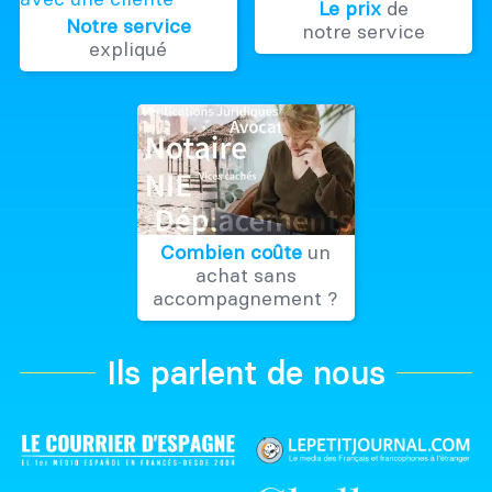
Le prix
de
Notre service
notre service
expliqué
Combien coûte
un
achat sans
accompagnement ?
Ils parlent de nous