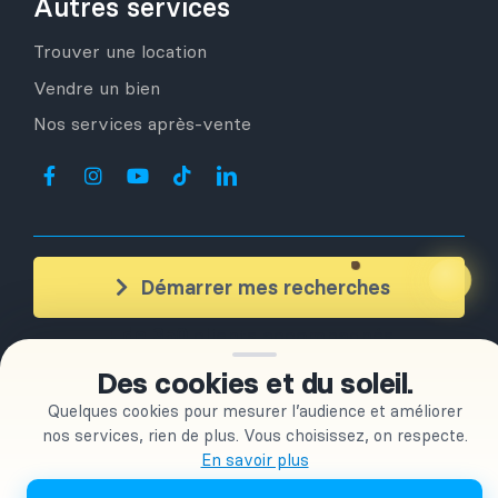
Autres services
Trouver une location
Vendre un bien
Nos services après-vente
Démarrer mes recherches
+ de 350
clients accompagnés
Des cookies et du soleil.
Quelques cookies pour mesurer l’audience et améliorer
OLESPAINEASY S.L
| © Copyright 2026 |
Conditions générales
d’utilisation | Confidentialité
|
Conditions Générales de Vente
nos services, rien de plus. Vous choisissez, on respecte.
En savoir plus