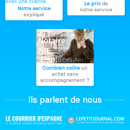
Le prix
de
Notre service
notre service
expliqué
Combien coûte
un
achat sans
accompagnement ?
Ils parlent de nous