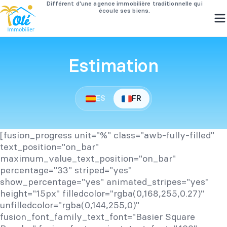
Passer
au
Estimation
contenu
ES
FR
[fusion_progress unit="%" class="awb-fully-filled"
text_position="on_bar"
maximum_value_text_position="on_bar"
percentage="33" striped="yes"
show_percentage="yes" animated_stripes="yes"
height="15px" filledcolor="rgba(0,168,255,0.27)"
unfilledcolor="rgba(0,144,255,0)"
fusion_font_family_text_font="Basier Square