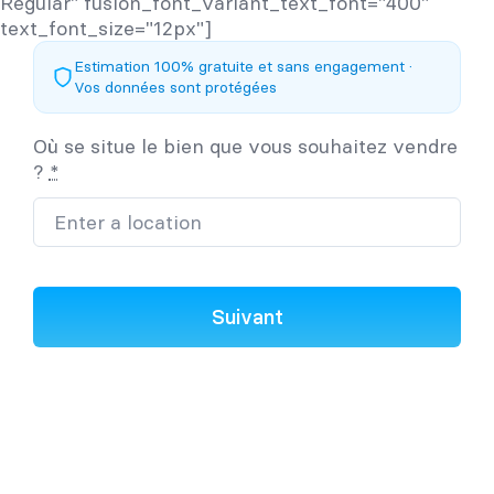
Regular" fusion_font_variant_text_font="400"
text_font_size="12px"]
Estimation 100% gratuite et sans engagement ·
Vos données sont protégées
Où se situe le bien que vous souhaitez vendre
?
*
Suivant