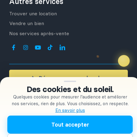
Autres services
Trouver une location
Vendre un bien
Nos services après-vente
Démarrer mes recherches
Des cookies et du soleil.
+ de 350
clients accompagnés
Quelques cookies pour mesurer l’audience et améliorer
nos services, rien de plus. Vous choisissez, on respecte.
En savoir plus
OLESPAINEASY S.L
| © Copyright 2026 |
Conditions générales
d’utilisation | Confidentialité
|
Conditions Générales de Vente
Tout accepter