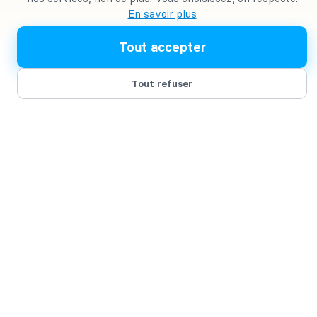
En savoir plus
Une ville à taille humaine, de belles plages et
Tout accepter
un art de vivre méditerranéen, voilà
comment décrire brièvement Cadaqués.
Tout refuser
Cependant, Cadaqués est également une ville
renommée dans toute l’Europe pour sa vie
culturelle et son accès à l’art.
Prenez le temps de venir visiter Cadaqués
:
l’église Santa Maria et la maison-musée de
Salvador Dalí n’attendent que vous !
Un marché immobilier
économiquement attractif
Une ville à taille humaine