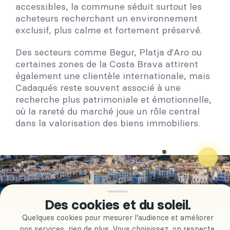
accessibles, la commune séduit surtout les
acheteurs recherchant un environnement
exclusif, plus calme et fortement préservé.
Des secteurs comme Begur, Platja d’Aro ou
certaines zones de la Costa Brava attirent
également une clientèle internationale, mais
Cadaqués reste souvent associé à une
recherche plus patrimoniale et émotionnelle,
où la rareté du marché joue un rôle central
dans la valorisation des biens immobiliers.
Des cookies et du soleil.
Les avantages d’acheter sur
Quelques cookies pour mesurer l’audience et améliorer
Cadaqués
nos services, rien de plus. Vous choisissez, on respecte.