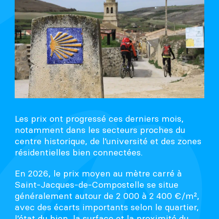
Les prix ont progressé ces derniers mois,
notamment dans les secteurs proches du
centre historique, de l’université et des zones
résidentielles bien connectées.
En 2026, le prix moyen au mètre carré à
Saint-Jacques-de-Compostelle se situe
généralement autour de 2 000 à 2 400 €/m²,
avec des écarts importants selon le quartier,
l’état du bien, la surface et la proximité du