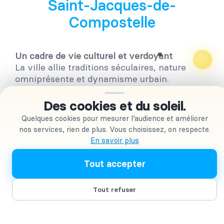
Saint-Jacques-de-
Compostelle
Un cadre de vie culturel et verdoyant
La ville allie traditions séculaires, nature
omniprésente et dynamisme urbain.
Un marché immobilier abordable
Des cookies et du soleil.
Avec des prix encore inférieurs à la moyenne
Quelques cookies pour mesurer l’audience et améliorer
nationale, la ville offre un bon potentiel de
nos services, rien de plus. Vous choisissez, on respecte.
rentabilité.
En savoir plus
Une excellente accessibilité
Tout accepter
Aéroport international, lignes ferroviaires,
proximité avec La Corogne, Vigo et le
Portugal.
Tout refuser
Un attrait touristique pérenne
Le Chemin de Compostelle attire des