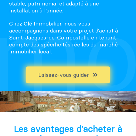
stable, patrimonial et adapté à une
installation à l’année.
Chez Olé Immobilier, nous vous
accompagnons dans votre projet d’achat à
Saint-Jacques-de-Compostelle en tenant
compte des spécificités réelles du marché
immobilier local.
Laissez-vous guider
Les avantages d’acheter à