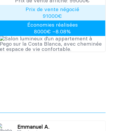
Prix de vente affiché:
99000
​​€
Prix de vente négocié
91000
€
Économies réalisées
8000
€ –
8.08
%
Emmanuel A.