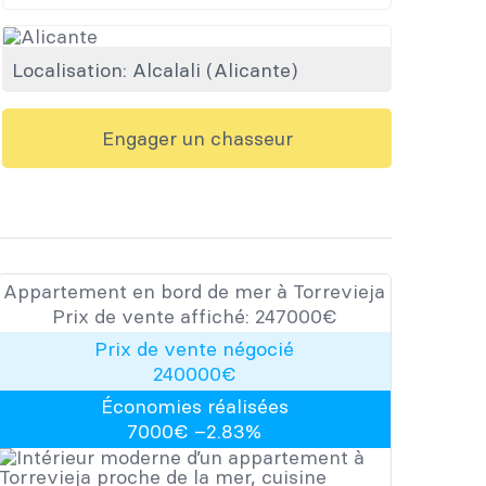
Localisation:
Alcalali
​ (
Alicante
)
Engager un chasseur
Appartement en bord de mer à Torrevieja
Prix de vente affiché:
247000
​​€
Prix de vente négocié
240000
€
Économies réalisées
7000
€ –
2.83
%