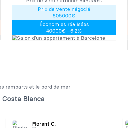
Prix de vente affiché:
645000
​​€
Prix de vente négocié
605000
€
Économies réalisées
40000
€ –
6.2
%
a Costa Blanca
Florent G.