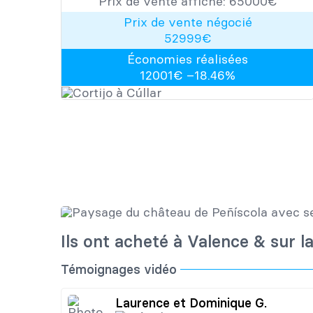
Prix de vente affiché:
65000
​​€
Prix de vente négocié
52999
€
Économies réalisées
12001
€ –
18.46
%
Ils ont acheté à Valence & sur l
Témoignages vidéo
Laurence et Dominique G.