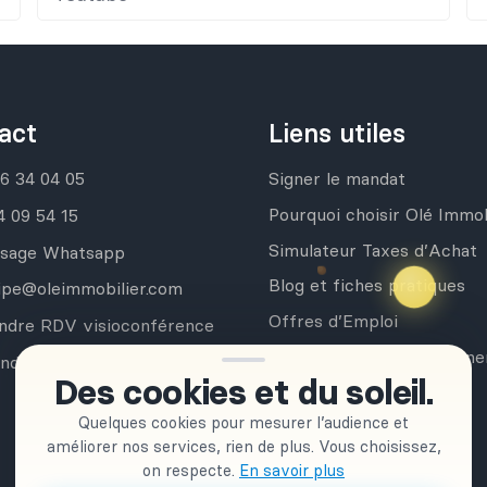
act
Liens utiles
76 34 04 05
Signer le mandat
Pourquoi choisir Olé Immob
4 09 54 15
Simulateur Taxes d’Achat
sage Whatsapp
Blog et fiches pratiques
ipe@oleimmobilier.com
Offres d’Emploi
ndre RDV visioconférence
Acheter sans accompagn
ndre RDV sur place
Des cookies et du soleil.
Newsletter
Quelques cookies pour mesurer l’audience et
améliorer nos services, rien de plus. Vous choisissez,
on respecte.
En savoir plus