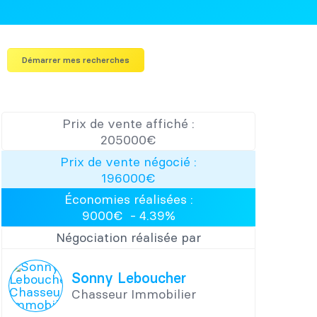
Démarrer mes recherches
Prix de vente affiché :
205000
€
Prix de vente négocié :
196000
€
Économies réalisées :
9000
€ -
4.39
%
Négociation réalisée par
Sonny Leboucher
Chasseur Immobilier