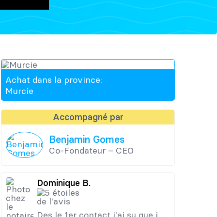
Achat dans la province:
Murcie
Accompagné par
Benjamin Gomes
Co-Fondateur – CEO
Dominique B.
Des le 1er contact j'ai su que j