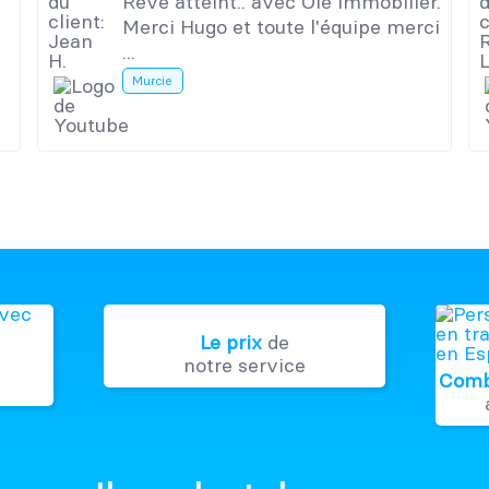
Rêve atteint.. avec Olé immobilier.
Merci Hugo et toute l'équipe merci
...
Murcie
Le prix
de
notre service
Comb