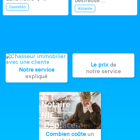
désireuse ...
Castellón
Alicante
Le prix
de
Notre service
notre service
expliqué
Combien coûte
un