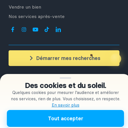
Vendre un bien
Nos services après-vente
Démarrer mes recherches
+ de 350
clients accompagnés
Des cookies et du soleil.
OLESPAINEASY S.L
| © Copyright 2026 |
Conditions générales
Quelques cookies pour mesurer l’audience et améliorer
d’utilisation | Confidentialité
|
Conditions Générales de Vente
nos services, rien de plus. Vous choisissez, on respecte.
En savoir plus
Tout accepter