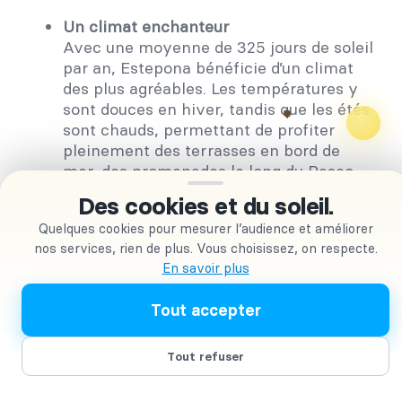
Un climat enchanteur
Avec une moyenne de 325 jours de soleil
par an, Estepona bénéficie d’un climat
des plus agréables. Les températures y
sont douces en hiver, tandis que les étés
sont chauds, permettant de profiter
pleinement des terrasses en bord de
mer, des promenades le long du Paseo
Marítimo, et des nombreuses activités
Des cookies et du soleil.
de plein air.
Quelques cookies pour mesurer l’audience et améliorer
Une qualité de vie exceptionnelle
nos services, rien de plus. Vous choisissez, on respecte.
Estepona est une ville où l’on prend le
En savoir plus
temps de vivre. Ici, pas de stress, mais
une douceur de vivre que l’on ressent à
Tout accepter
chaque coin de rue. La convivialité des
habitants et leur accueil chaleureux font
Tout refuser
d’Estepona un lieu idéal pour s’installer.
Un patrimoine culturel et naturel riche