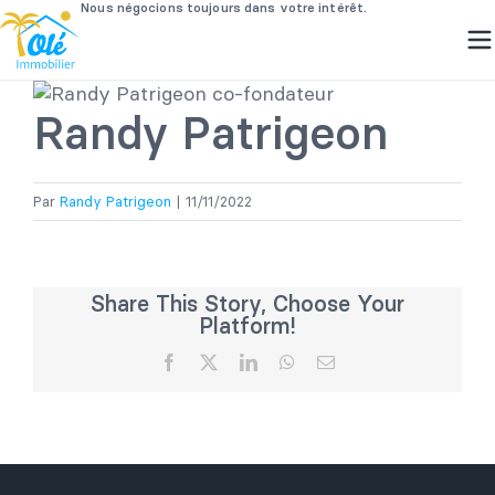
Passer
au
Randy Patrigeon
contenu
Par
Randy Patrigeon
|
11/11/2022
Share This Story, Choose Your
Platform!
Facebook
X
LinkedIn
WhatsApp
Email