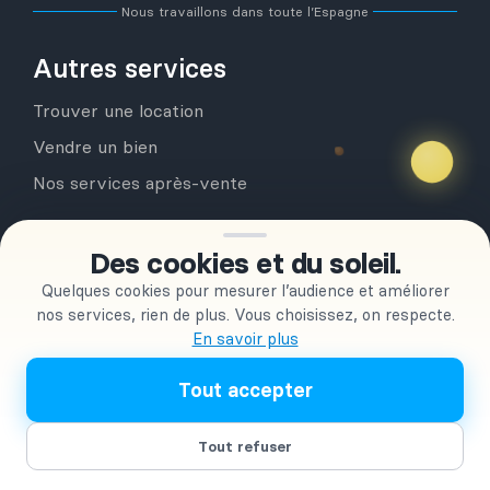
Nous travaillons dans toute l’Espagne
Autres services
Trouver une location
Vendre un bien
Nos services après-vente
Des cookies et du soleil.
Quelques cookies pour mesurer l’audience et améliorer
nos services, rien de plus. Vous choisissez, on respecte.
En savoir plus
Démarrer mes recherches
+ de 350
clients accompagnés
Tout accepter
Tout refuser
OLESPAINEASY S.L
| © Copyright 2026 |
Conditions générales
d’utilisation | Confidentialité
|
Conditions Générales de Vente