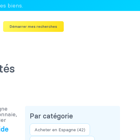
es biens.
Démarrer mes recherches
tés
Par catégorie
ide
Acheter en Espagne
(42)