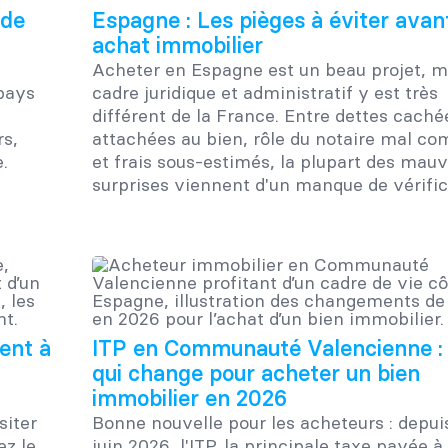
ide
Espagne : Les pièges à éviter avan
achat immobilier
Acheter en Espagne est un beau projet, m
 pays
cadre juridique et administratif y est très
différent de la France. Entre dettes caché
rs,
attachées au bien, rôle du notaire mal co
.
et frais sous-estimés, la plupart des mau
surprises viennent d'un manque de vérifica
ent à
ITP en Communauté Valencienne :
qui change pour acheter un bien
immobilier en 2026
siter
Bonne nouvelle pour les acheteurs : depuis
ez le
juin 2026, l'ITP, la principale taxe payée à