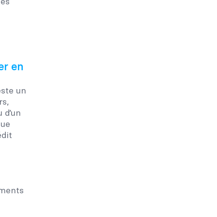
des
er en
este un
rs,
u d’un
que
édit