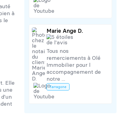
auté
bien à
 le
Marie Ange D.
Tous nos
remerciements à Olé
Immobilier pour l
accompagnement de
notre ...
. Elle
Tarragone
s une
 d'un
ndent