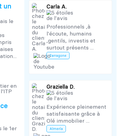
t un
Carla A.
ais le
Professionnels ,à
l'écoute, humains
es
,gentils, investis et
mpris
surtout présents ...
vaises
tion...
Tarragone
Graziella D.
 ce
Expérience pleinement
satisfaisante grâce à
Olé immobilier ...
 le 1er
Almería