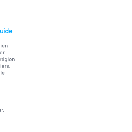
guide
bien
er
région
iers.
le