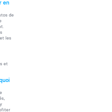
r en
stos de
e
t.
es
et les
quoi
e
és,
’y
fiter