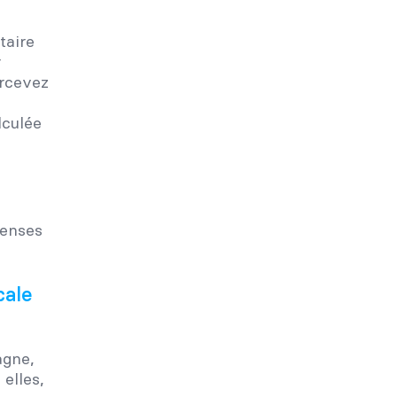
taire
r
ercevez
lculée
cale
agne,
 elles,