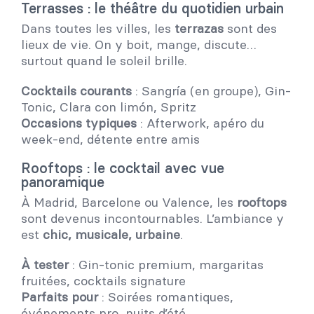
Terrasses : le théâtre du quotidien urbain
Dans toutes les villes, les
terrazas
sont des
lieux de vie. On y boit, mange, discute…
surtout quand le soleil brille.
Cocktails courants
: Sangría (en groupe), Gin-
Tonic, Clara con limón, Spritz
Occasions typiques
: Afterwork, apéro du
week-end, détente entre amis
Rooftops : le cocktail avec vue
panoramique
À Madrid, Barcelone ou Valence, les
rooftops
sont devenus incontournables. L’ambiance y
est
chic, musicale, urbaine
.
À tester
: Gin-tonic premium, margaritas
fruitées, cocktails signature
Parfaits pour
: Soirées romantiques,
événements pro, nuits d’été