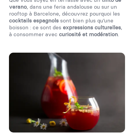
verano
, dans une feria andalouse ou sur un
rooftop à Barcelone, découvrez pourquoi les
cocktails espagnols
sont bien plus qu’une
boisson : ce sont des
expressions culturelles
,
à consommer avec
curiosité et modération
.