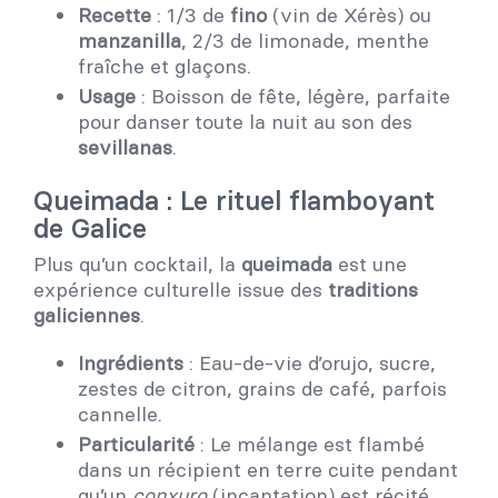
Recette
: 1/3 de
fino
(vin de Xérès) ou
manzanilla
, 2/3 de limonade, menthe
fraîche et glaçons.
Usage
: Boisson de fête, légère, parfaite
pour danser toute la nuit au son des
sevillanas
.
Queimada : Le rituel flamboyant
de Galice
Plus qu’un cocktail, la
queimada
est une
expérience culturelle issue des
traditions
galiciennes
.
Ingrédients
: Eau-de-vie d’orujo, sucre,
zestes de citron, grains de café, parfois
cannelle.
Particularité
: Le mélange est flambé
dans un récipient en terre cuite pendant
qu’un
conxuro
(incantation) est récité