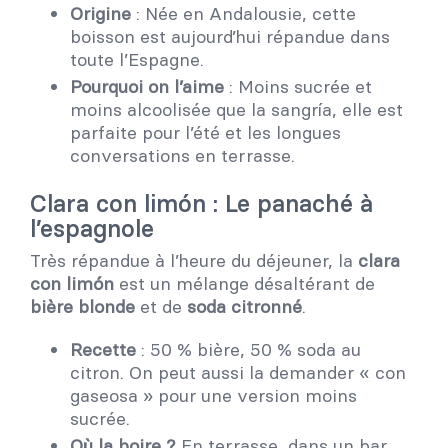
Origine
: Née en Andalousie, cette
boisson est aujourd’hui répandue dans
toute l’Espagne.
Pourquoi on l’aime
: Moins sucrée et
moins alcoolisée que la sangría, elle est
parfaite pour l’été et les longues
conversations en terrasse.
Clara con limón : Le panaché à
l’espagnole
Très répandue à l’heure du déjeuner, la
clara
con limón
est un mélange désaltérant de
bière blonde
et de
soda citronné
.
Recette
: 50 % bière, 50 % soda au
citron. On peut aussi la demander « con
gaseosa » pour une version moins
sucrée.
Où la boire ?
En terrasse, dans un bar